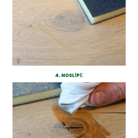
4. NOSLĪPĒ