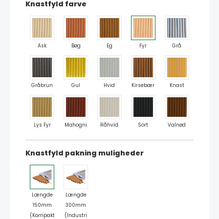
Knastfyld farve
Ask
Bøg
Eg
Fyr
Grå
Gråbrun
Gul
Hvid
Kirsebær
Knast
Lys Fyr
Mahogni
Råhvid
Sort
Valnød
Knastfyld pakning muligheder
Længde
Længde
150mm
300mm
(Kompakt
(Industri