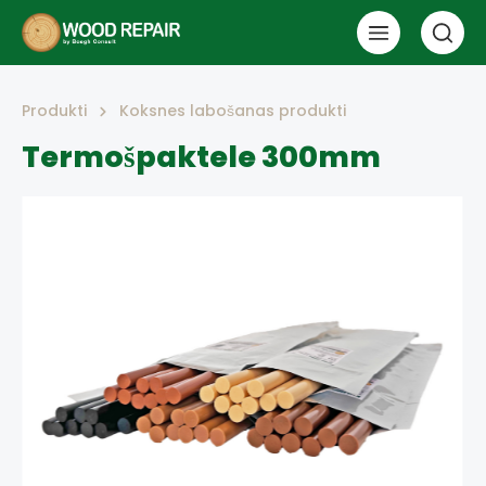
Produkti
Koksnes labošanas produkti
Termošpaktele 300mm