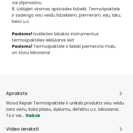
vai slīpmašīnu
8. Uzklājiet virsmas apstrādes līdzekli. Termošpaktele
ir saderīga visu veidu līdzekļiem, piemēram, eļļu, laku,
beici u.c.
Padoms!
Izvēlieties labākos instrumentus
termošpakteles ieklāšanai šeit
Padoms!
Termošpaktele ir lieliski piemērota malu
un stūru labošanai
Apraksts
Wood Repair Termošpaktele ir unikāls produkts visu veidu
zara vietu, koka plaisu, šķēlumu, defektu u.c. labošanai.
Tā ir vie…
Vairāk
Video ieraksti