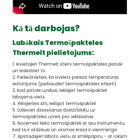
Kā tā darbojas?
Labākais Termošpakteles
Thermelt pielietojums:
1. Ievietojiet Thermelt stieni termošpakteles pistolē
un ieslēdziet to.
2. Pārliecinieties, ka izvēlēts pareizs temperatūras
iestatījums (pārbaudiet termošpakteles etiķeti)
3. Kad pistole uzsilusi, ieklājiet termošpakteli
labojamā vietā
4. Rīkojieties ātri, ieklājot termošpakteli
5. Uzlieciet dzesēšanas dzelzi/bloku uz
termošpakteles uzreiz pēc ieklāšanas
6. Noņemiet lieko termošpakteli ar asu instrumentu,
kad tā ir atdzisusi un virsmas krāsa ir vienmērīga
7. Apstrādājiet laboto vietu ar smilšpapīru – ar rokām