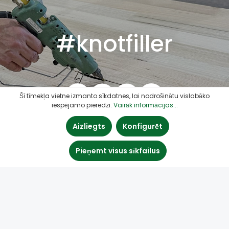
#knotfiller
Šī tīmekļa vietne izmanto sīkdatnes, lai nodrošinātu vislabāko
iespējamo pieredzi.
Vairāk informācijas...
Aizliegts
Konfigurēt
Pieņemt visus sīkfailus