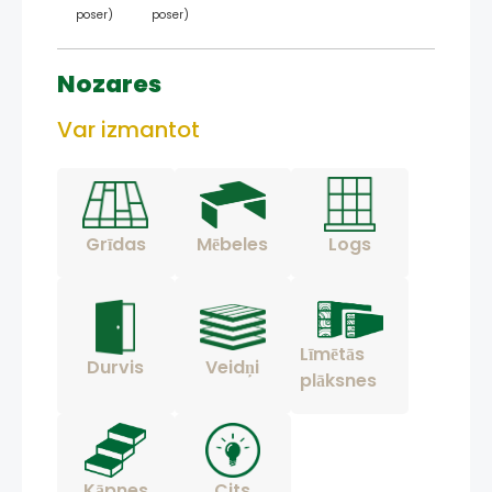
poser)
poser)
Nozares
Var izmantot
Grīdas
Mēbeles
Logs
Līmētās
Durvis
Veidņi
plāksnes
Kāpnes
Cits